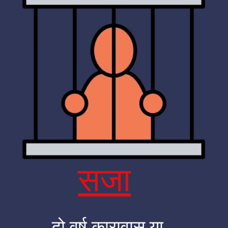
सजा
दो वर्ष कारावास या