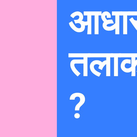
आधारो
तलाक
?