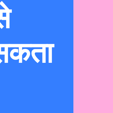
से
 सकता