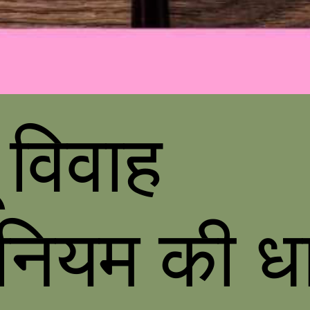
ू विवाह
नियम की धा