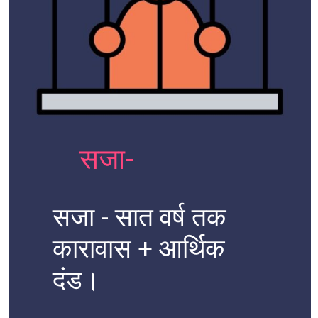
सजा-
सजा - सात वर्ष तक
कारावास + आर्थिक
दंड।