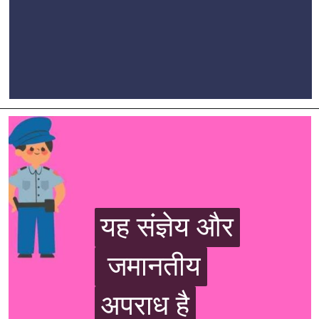
यह संज्ञेय और
यह संज्ञेय और
जमानतीय
जमानतीय
अपराध है
अपराध है