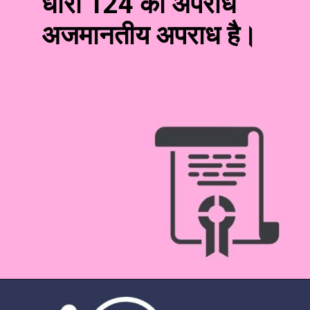
धारा 124 का अपराध
अजमानतीय अपराध है।