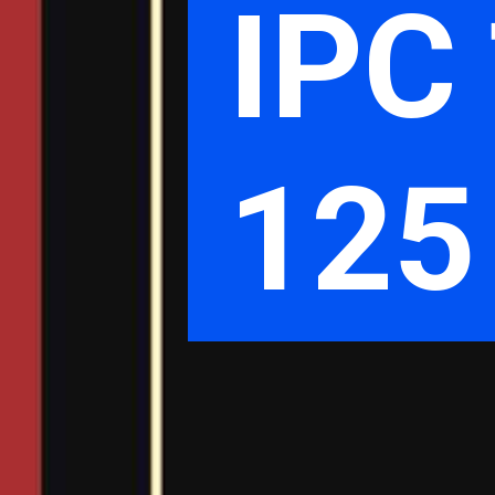
IPC 
125 क