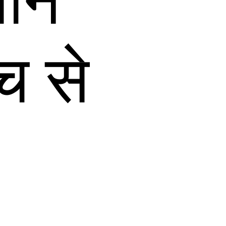
थान
च से