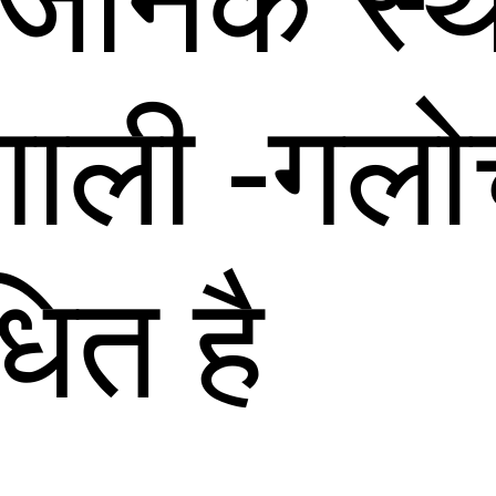
्वजनिक स्
गाली -गलो
धित है