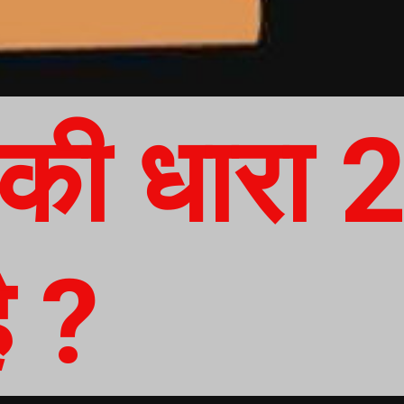
की धारा 
ै ?