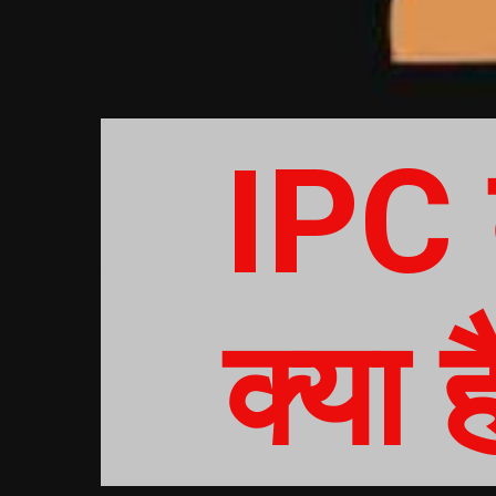
IPC 
क्या ह