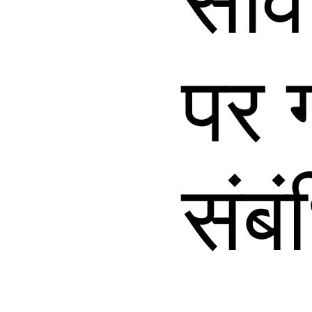
सार
पर 
संबं