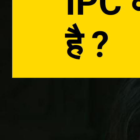
IPC क
है ?