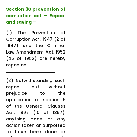
Section 30 prevention of
corruption act — Repeal
and saving —
(1) The Prevention of
Corruption Act, 1947 (2 of
1947) and the Criminal
Law Amendment Act, 1952
(46 of 1952) are hereby
repealed.
(2) Notwithstanding such
repeal, but without
prejudice to the
application of section 6
of the General Clauses
Act, 1897 (10 of 1897),
anything done or any
action taken or purported
to have been done or