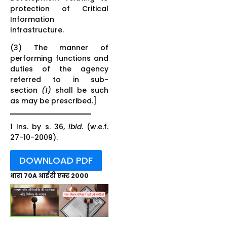
protection of Critical
Information
Infrastructure.
(3) The manner of
performing functions and
duties of the agency
referred to in sub-
section
(1)
shall be such
as may be prescribed.]
1 Ins. by s. 36,
ibid
. (w.e.f.
27-10-2009).
DOWNLOAD PDF
धारा 70A आईटी एक्ट 2000