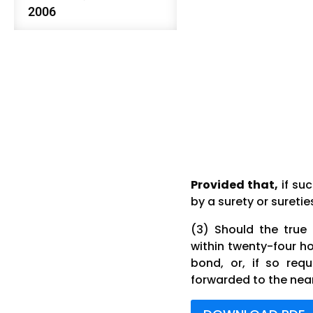
2006
Provided that,
if suc
by a surety or sureti
(3) Should the true
within twenty-four ho
bond, or, if so requ
forwarded to the near