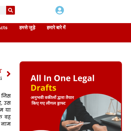
Acts
हमसे जुड़े
हमारे बारे में
T
di
ा जिस
ै, उस
ाम या
कि वह
ा नाम