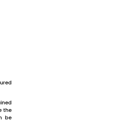
cured
ained
e the
th be