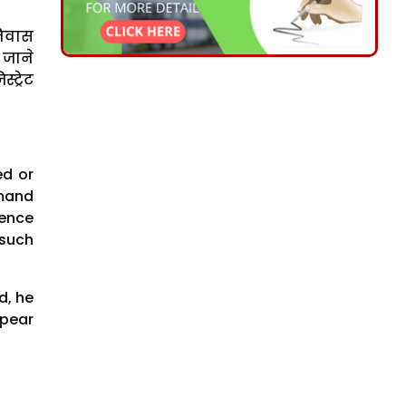
निवास
 जाने
ट्रेट
ed or
emand
dence
 such
d, he
ppear