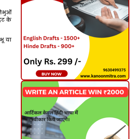
िभुओं
ेट के
भू या