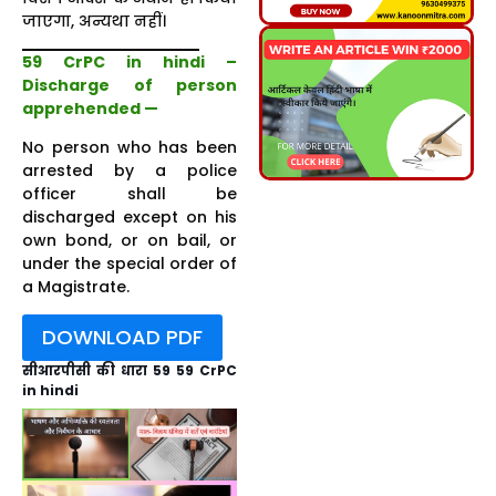
जाएगा, अन्यथा नहीं।
59 CrPC in hindi –
Discharge of person
apprehended —
No person who has been
arrested by a police
officer shall be
discharged except on his
own bond, or on bail, or
under the special order of
a Magistrate.
DOWNLOAD PDF
सीआरपीसी की धारा 59 59 CrPC
in hindi