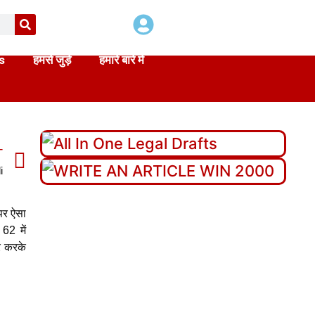
s
हमसे जुड़े
हमारे बारे में
T
i
 पर ऐसा
62 में
र करके