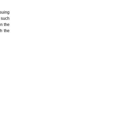
ssuing
 such
n the
th the