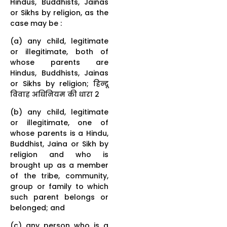
Hindus, Buddhists, Jainas
or Sikhs by religion, as the
case may be :
(a) any child, legitimate
or illegitimate, both of
whose parents are
Hindus, Buddhists, Jainas
or Sikhs by religion; हिन्दू
विवाह अधिनियम की धारा 2
(b) any child, legitimate
or illegitimate, one of
whose parents is a Hindu,
Buddhist, Jaina or Sikh by
religion and who is
brought up as a member
of the tribe, community,
group or family to which
such parent belongs or
belonged; and
(c) any person who is a