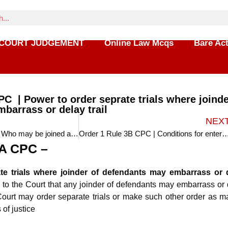
COURT JUDGEMENT
Online Law Mcqs
Bare Ac
C | Power to order seprate trials where joinde
barrass or delay trail
NEX
Order 1 Rule 3 CPC | Who may be joined as defendants
Order 1 Rule 3B CPC | Conditions for entertainm
3A CPC –
te trials where joinder of defendants may embarrass or 
 to the Court that any joinder of defendants may embarrass or
he Court may order separate trials or make such other order as 
 of justice