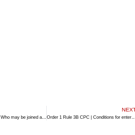
NEX
Order 1 Rule 3 CPC | Who may be joined as defendants
Order 1 Rule 3B CPC | Conditions for entertainm