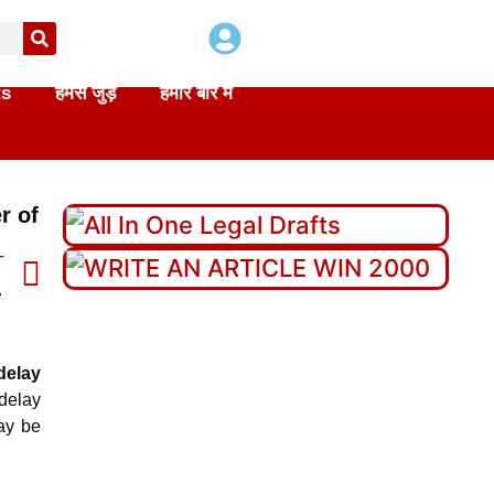
ts
हमसे जुड़े
हमारे बारे में
r of
T
ent of suits —
delay
 delay
may be