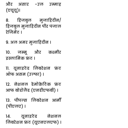
और अंसार -उल उम्माह
(एयूयू)।
8. हिजबुल मुजाहिदीन/
हिजबुल मुजाहिदीन पीर पंजाल
रेजिमेंट ।
9. अल अमर मुजाहिदीन ।
10. जम्मू और कश्मीर
इस्लामिक फ्रंट ।
11. यूनाइटेड लिबरेशन फ्रंट
ऑफ असम (उल्फा) ।
12. नेशनल डेमोक्रेटिक फ्रंट
आफ बोडोलैंड (एनडीएफबी) ।
13. पीपल्स लिबरेशन आर्मी
(पीएलए) ।
14. यूनाइटेड नेशनल
लिबरेशन फ्रंट (यूएनएलएफ) ।