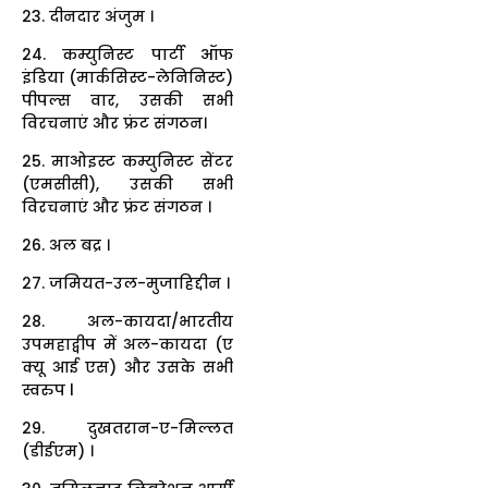
23. दीनदार अंजुम ।
24. कम्युनिस्ट पार्टी ऑफ
इंडिया (मार्कसिस्ट-लेनिनिस्ट)
पीपल्स वार, उसकी सभी
विरचनाएं और फ्रंट संगठन।
25. माओइस्ट कम्युनिस्ट सेंटर
(एमसीसी), उसकी सभी
विरचनाएं और फ्रंट संगठन ।
26. अल बद्र ।
27. जमियत-उल-मुजाहिद्दीन ।
28. अल-कायदा/भारतीय
उपमहाद्वीप में अल-कायदा (ए
क्यू आई एस) और उसके सभी
स्वरुप l
29. दुखतरान-ए-मिल्लत
(डीईएम) ।