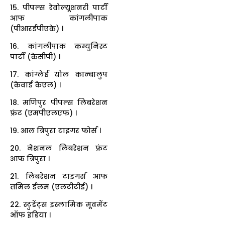
15. पीपल्स रेवोल्यूशनरी पार्टी
आफ कांगलीपाक
(पीआरईपीएके) ।
16. कांगलीपाक कम्युनिस्ट
पार्टी (केसीपी) ।
17. कांग्लेई योल कान्बालुप
(केवाई केएल) ।
18. मणिपुर पीपल्स लिबरेशन
फ्रंट (एमपीएलएफ) ।
19. आल त्रिपुरा टाइगर फोर्स ।
20. नेशनल लिबरेशन फ्रंट
आफ त्रिपुरा ।
21. लिबरेशन टाइगर्स आफ
तमिल ईलम (एलटीटीई) ।
22. स्टुडेंट्स इस्लामिक मूवमेंट
ऑफ इंडिया ।