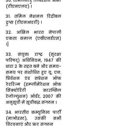
30. तमिलनाडु लिबरेशन आर्मी
(टीएनएलए) ।
31. तमिल नेशनल रिट्रीबल
ट्रुप्स (टीएनआरटी) ।
32. अखिल भारत नेपाली
एकता समाज (एबीएनईएस)
।]
33. संयुक्त राष्ट्र (सुरक्षा
परिषद्) अधिनियम, 1947 की
धारा 2 के तहत बने और समय-
समय पर संशोधित हुए यू. एन.
प्रिवेंशन एंड सप्रेशन ऑफ़
टेररिज्म (इम्प्लीमेंटेशन ऑफ़
सिक्योरिटी काउन्सिल
रेजोल्युशन) ऑर्डर, 2007 की
अनुसूची में सूचीबद्ध संगठन ।
34. भारतीय कम्युनिस्ट पार्टी
(माओइस्ट), उसकी सभी
विरचनाएं और फ्रंट संगठन