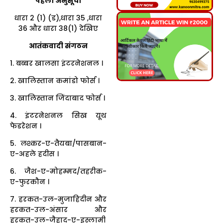
पहली अनुसूची
धारा 2 (1) (ड),धारा 35 ,धारा
36 और धारा 38(1) देखिए
आतंकवादी संगठन
1. बब्बर खालसा इंटरनेशनल ।
2. खालिस्तान कमांडो फोर्स ।
3. खालिस्तान जिंदाबाद फोर्स ।
4. इंटरनेशनल सिख यूथ
फेडरेशन ।
5. लश्कर-ए-तैयबा/पासबान-
ए-अहले हदीस ।
6. जैश-ए-मोहम्मद/तहरीक-
ए-फुरकौन ।
7. हरकत-उल-मुजाहिदीन और
हरकत-उल-अंसार और
हरकत-उल-जैहाद-ए-इस्लामी