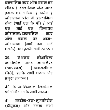
इस्लामिक स्टेट ऑफ इराक एंड
लीवेंट / इस्लामिक स्टेट ऑफ
इराक एंड सीरिया / दायेश /
खोरासान प्रांत में इस्लामिक
स्टेट (आई एस के पी) / आई
एस आई एस विलायत
खोरासान/इस्लामिक स्टेट
ऑफ इराक एंड शाम
–
खोरासान (आई एस आई
एसके) तथा इसके सभी स्वरूप ।
39. नेशनल सोशलिस्ट
काउन्सिल ऑफ नागालैण्ड
(खापलांग) [एनएससीएन
(के)], इसके सभी घटक और
प्रमुख संगठन ।
40. दि खालिस्तान लिबरेशन
फोर्स और उसके सभी स्वरूप ।
41. तहरीक-उल-मुजाहिदीन
(टीयूएम) और उसके सभी