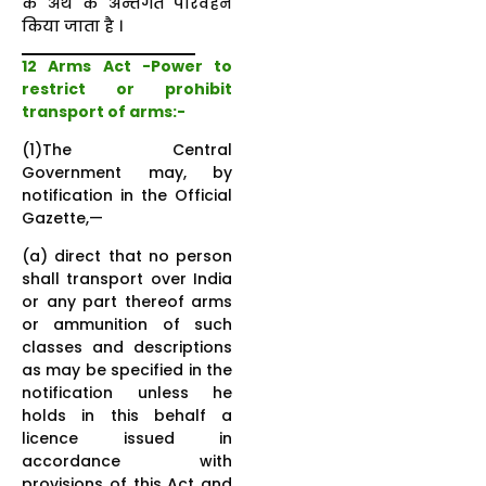
के अर्थ के अन्तर्गत परिवहन
किया जाता है ।
12 Arms Act -Power to
restrict or prohibit
transport of arms:-
(1)The Central
Government may, by
notification in the Official
Gazette,—
(a) direct that no person
shall transport over India
or any part thereof arms
or ammunition of such
classes and descriptions
as may be specified in the
notification unless he
holds in this behalf a
licence issued in
accordance with
provisions of this Act and