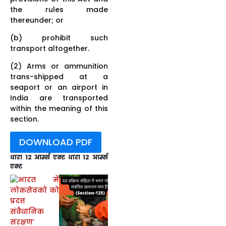
the rules made
thereunder; or
(b) prohibit such
transport altogether.
(2) Arms or ammunition
trans-shipped at a
seaport or an airport in
India are transported
within the meaning of this
section.
DOWNLOAD PDF
धारा 12 आर्म्स एक्ट
धारा 12 आर्म्स
एक्ट