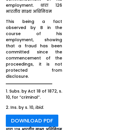
employment. धारा 126
भारतीय साक्ष्य अधिनियम
This being a fact
observed by B in the
course of his
employment, showing
that a fraud has been
committed since the
commencement of the
proceedings, it is not
protected from
disclosure.
1. Subs. by Act 18 of 1872, s.
10, for “criminal”.
2. Ins. by s. 10,
ibid
.
DOWNLOAD PDF
धारा 126 भारतीय साक्ष्य अधिनियम