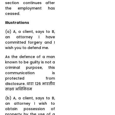
section continues after
the employment has
ceased.
Illustrations
(a) A, a client, says to B,
an attorney I have
committed forgery and I
wish you to defend me.
As the defence of a man
known to be guilty is not a
criminal purpose, this
communication is
protected from
disclosure. धारा 126 भारतीय
साक्ष्य अधिनियम
(b) A, a client, says to B,
an attorney I wish to
obtain possession of
property by the use of a