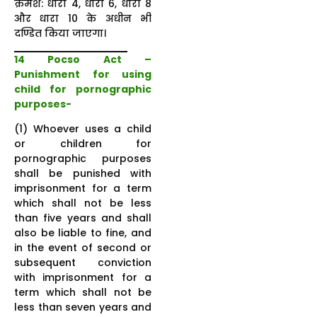
क्रमश: धारा 4, धारा 6, धारा 8
और धारा 10 के अधीन भी
दण्डित किया जाएगा।
14 Pocso Act
–
Punishment for using
child for pornographic
purposes-
(1) Whoever uses a child
or children for
pornographic purposes
shall be punished with
imprisonment for a term
which shall not be less
than five years and shall
also be liable to fine, and
in the event of second or
subsequent conviction
with imprisonment for a
term which shall not be
less than seven years and