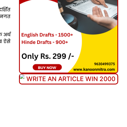
र्शित
श्नगत
 अर्थ
ब ऐसे