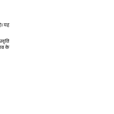
ै। यह
ृत्ति
सब के