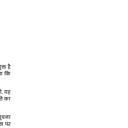
्त है
था कि
ी, यह
ति का
सूचना
उस पर