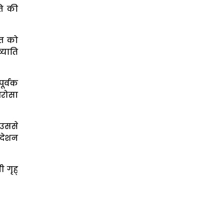
ति की
ात को
्याति
ूर्वक
भरोसा
 उससे
पदेशन
 गृह्