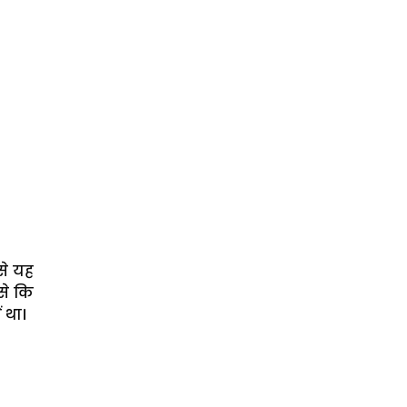
से यह
से कि
 था।