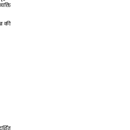
यक्ति
 ख की
र्शित