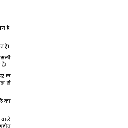
ग है,
त है।
 असली
ैं।
 पर क
 ख से
ले का
 वाले
गृहीत