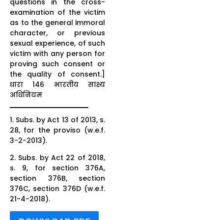
questions in the cross-
examination of the victim
as to the general immoral
character, or previous
sexual experience, of such
victim with any person for
proving such consent or
the quality of consent.]
धारा 146 भारतीय साक्ष्य
अधिनियम
1. Subs. by Act 13 of 2013, s.
28, for the proviso (w.e.f.
3-2-2013).
2. Subs. by Act 22 of 2018,
s. 9, for section 376A,
section 376B, section
376C, section 376D (w.e.f.
21-4-2018).