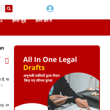
ts
हमसे जुड़े
हमारे बारे में
an
T
 है, या
ै।
oy, or