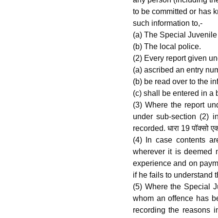
to be committed or has 
such information to,-
(a) The Special Juvenile 
(b) The local police.
(2) Every report given un
(a) ascribed an entry nu
(b) be read over to the in
(c) shall be entered in a 
(3) Where the report un
under sub-section (2) i
recorded. धारा 19 पॉक्सो एक
(4) In case contents a
wherever it is deemed ne
experience and on paymen
if he fails to understand t
(5) Where the Special Ju
whom an offence has been
recording the reasons 