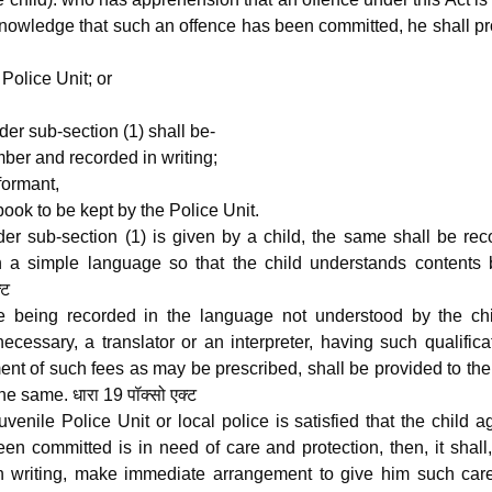
knowledge that such an offence has been committed, he shall p
Police Unit; or
der sub-section (1) shall be-
mber and recorded in writing;
formant,
book to be kept by the Police Unit.
der sub-section (1) is given by a child, the same shall be re
n a simple language so that the child understands contents 
्ट
re being recorded in the language not understood by the chi
cessary, a translator or an interpreter, having such qualifica
t of such fees as may be prescribed, shall be provided to the
he same. धारा 19 पॉक्सो एक्ट
venile Police Unit or local police is satisfied that the child a
 committed is in need of care and protection, then, it shall,
in writing, make immediate arrangement to give him such car