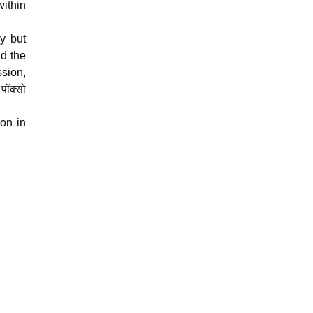
within
y but
nd the
sion,
पॉक्सो
ion in