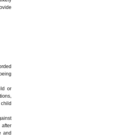
rovide
corded
being
ld or
tions,
 child
gainst
 after
e and