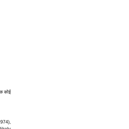
डिक कोई
1974),
likely