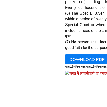
protection (including ad
twenty-four hours of the 
(6) The Special Juvenil
within a period of twent
Special Court or where
including need of the chil
एक्ट
(7) No person shall incur
good faith for the purpose
DOWNLOAD PDF
धारा 19 पॉक्सो एक्ट
धारा 19 पॉक्सो एक्ट