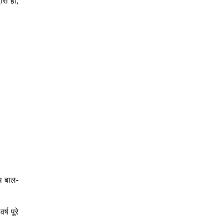
ारा ही,
थ बाल-
्ष पूरे