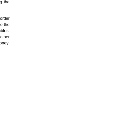
ng the
 order
to the
bles,
other
money: