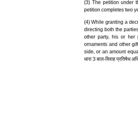
(3) The petition under t
petition completes two ye
(4) While granting a decr
directing both the partie
other party, his or he
ornaments and other gif
side, or an amount equa
धारा 3 बाल-विवाह प्रतिषेध अ