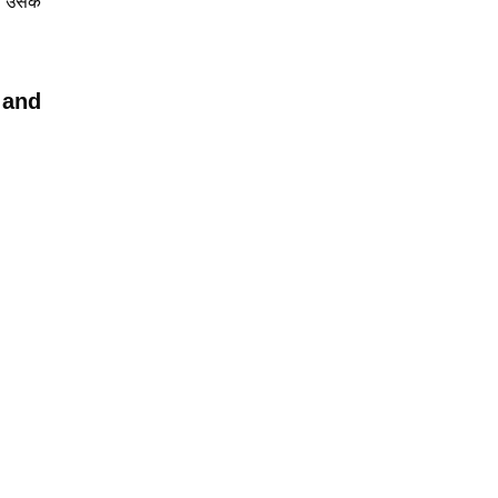
लय उसके
 and