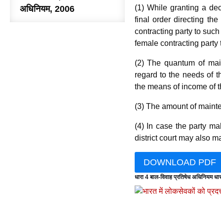
(1) While granting a dec
अधिनियम, 2006
final order directing th
contracting party to such
female contracting party 
(2) The quantum of main
regard to the needs of t
the means of income of t
(3) The amount of mainte
(4) In case the party ma
district court may also m
DOWNLOAD PDF
धारा 4 बाल-विवाह प्रतिषेध अधिनियम धा