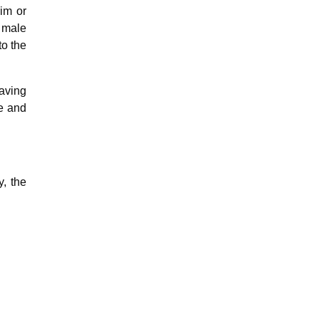
rim or
e male
to the
aving
ge and
y, the