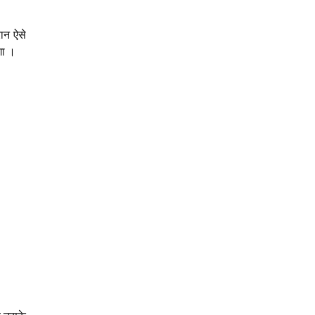
ान ऐसे
गा ।