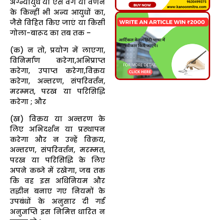
अग्न्यायुध या ऐसे वर्ग या वर्णन
के किन्हीं भी अन्य आयुधों का,
जैसे विहित किए जाएं या किसी
गोला-बारूद का तब तक –
(क) न तो, प्रयोग में लाएगा,
विनिर्माण करेगा,अभिप्राप्त
करेगा, उपाप्त करेगा,विक्रय
करेगा, अन्तरण, संपरिवर्तन,
मरम्मत, परख या परिसिद्धि
करेगा ; और
(ख) विक्रय या अन्तरण के
लिए अभिदर्शन या प्रस्थापन
करेगा और न उन्हें विक्रय,
अन्तरण, संपरिवर्तन, मरम्मत,
परख या परिसिद्धि के लिए
अपने कब्जे में रखेगा, जब तक
कि वह इस अधिनियम और
तद्धीन बनाए गए नियमों के
उपबंधों के अनुसार दी गई
अनुज्ञप्ति इस निमित्त धारित न