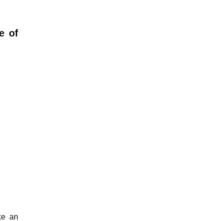
e of
ke an