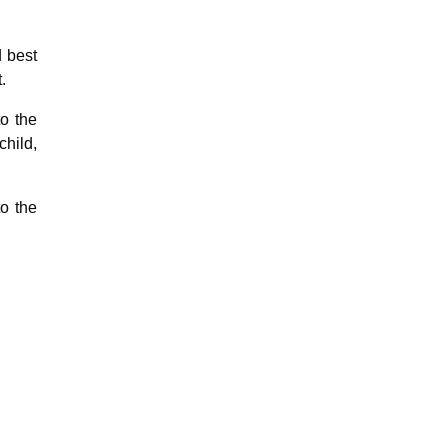
d best
.
to the
child,
to the