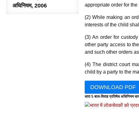
appropriate order for the
अधिनियम, 2006
(2) While making an orde
interests of the child sha
(3) An order for custody
other party access to th
and such other orders as t
(4) The district court 
child by a party to the ma
DOWNLOAD PDF
धारा 5 बाल-विवाह प्रतिषेध अधिनियम धा