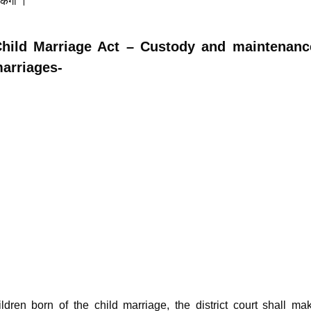
केगा ।
 Child Marriage Act – Custody and maintenanc
marriages-
ldren born of the child marriage, the district court shall ma