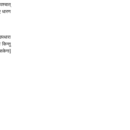
श्चात्‌
िए धारण
 उपधारा
 किन्तु
 सकेगा]