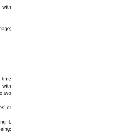
 with
riage;
e time
 with
to two
es] or
ng it,
being: