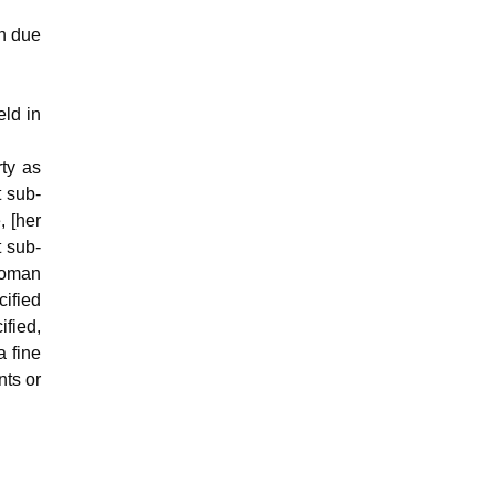
an due
eld in
rty as
t sub-
, [her
t sub-
 woman
cified
ified,
a fine
nts or