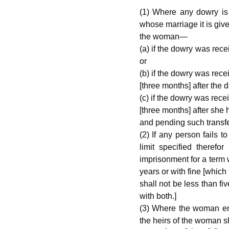
(1) Where any dowry is
whose marriage it is given
the woman—
(a) if the dowry was rece
or
(b) if the dowry was recei
[three months] after the da
(c) if the dowry was rec
[three months] after she 
and pending such transfer,
(2) If any person fails t
limit specified therefo
imprisonment for a term 
years or with fine [which ध
shall not be less than f
with both.]
(3) Where the woman enti
the heirs of the woman sha