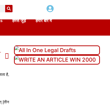
ts
हमसे जुड़े
हमारे बारे में
T
t in hindi
ाता है,
्‌ [तीन