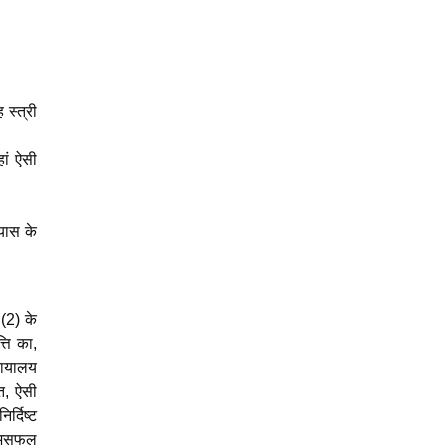
 स्त्री
हां ऐसी
यास के
 (2) के
्ति का,
्यायालय
ि, ऐसी
र्दिष्ट
ं असफल