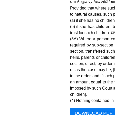
धारा 6 दहेज प्रतिषेध अधिनियम
Provided that where suc
to natural causes, such 
(a) if she has no children
(b) if she has children,
trust for such children. धा
(3A) Where a person conv
required by sub-section (
section, transferred suc
heirs, parents or childre
section, direct, by order
or, as the case may be, [
in the order, and if such 
an amount equal to the v
imposed by such Court an
children].
(4) Nothing contained in t
DOWNLOAD PDF