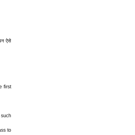
कथन ऐसे
 first
f such
ass to