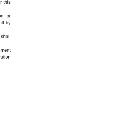
 this
on or
alf by
shall
ement
cution