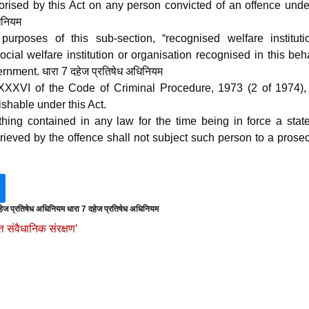
rised by this Act on any person convicted of an offence under
िनियम
urposes of this sub-section, “recognised welfare instituti
cial welfare institution or organisation recognised in this beh
nment. धारा 7 दहेज प्रतिषेध अधिनियम
XXXVI of the Code of Criminal Procedure, 1973 (2 of 1974), 
shable under this Act.
thing contained in any law for the time being in force a stat
ieved by the offence shall not subject such person to a prose
हेज प्रतिषेध अधिनियम धारा 7 दहेज प्रतिषेध अधिनियम