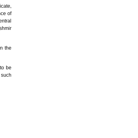
cate,
nce of
entral
shmir
in the
to be
n such