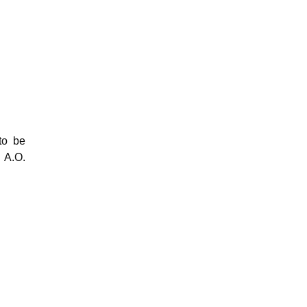
to be
 A.O.