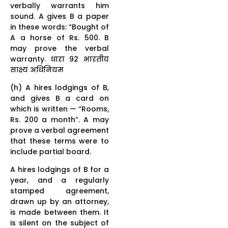
verbally warrants him
sound. A gives B a paper
in these words: “Bought of
A a horse of Rs. 500. B
may prove the verbal
warranty. धारा 92 भारतीय
साक्ष्य अधिनियम
(h) A hires lodgings of B,
and gives B a card on
which is written — “Rooms,
Rs. 200 a month”. A may
prove a verbal agreement
that these terms were to
include partial board.
A hires lodgings of B for a
year, and a regularly
stamped agreement,
drawn up by an attorney,
is made between them. It
is silent on the subject of