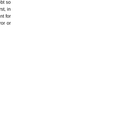
ebt so
st, in
nt for
ror or