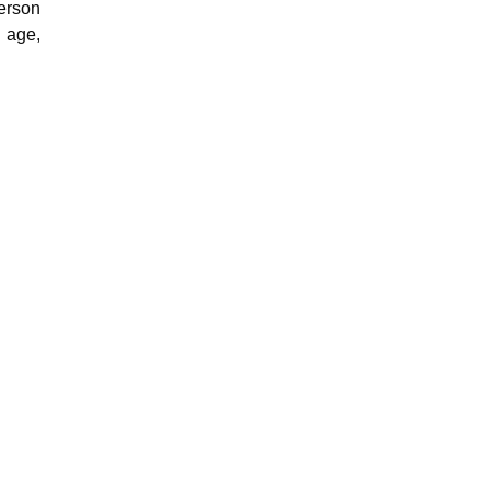
person
l age,