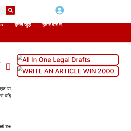
ts
हमसे जुड़े
हमारे बारे में
T
त एक या
से यदि
fetime