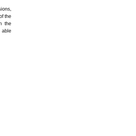
sions,
of the
n the
 able