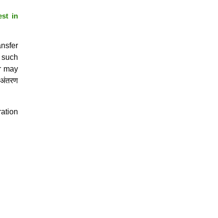
st in
ansfer
, such
or may
 अंतरण
ration