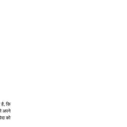
 है, कि
से अपने
विदा को