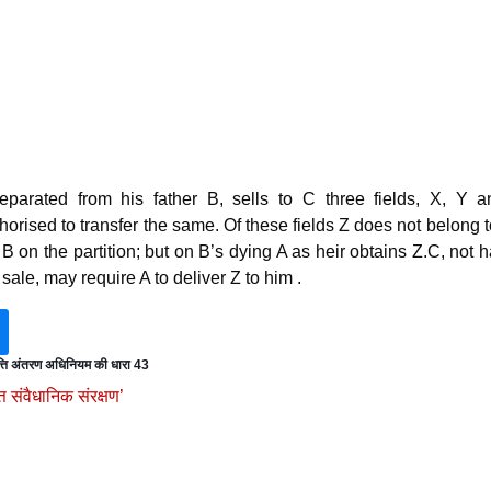
arated from his father B, sells to C three fields, X, Y a
horised to transfer the same. Of these fields Z does not belong to
B on the partition; but on B’s dying A as heir obtains Z.C, not 
sale, may require A to deliver Z to him .
त्ति अंतरण अधिनियम की धारा 43