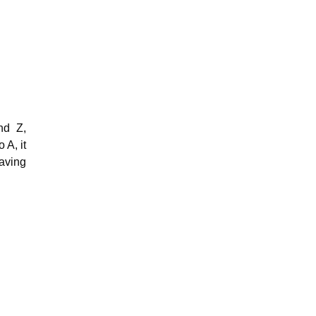
nd Z,
 A, it
having