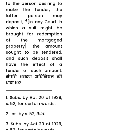
to the person desiring to
make the tender, the
latter person may
4
deposit,
[in any Court in
which a suit might be
brought for redemption
of the mortgaged
property] the amount
sought to be tendered,
and such deposit shall
have the effect of a
tender of such amount.
संपत्ति अंतरण अधिनियम की
धारा 102
1. Subs. by Act 20 of 1929,
s. 52, for certain words.
2. Ins. by s. 52,
ibid
.
3. Subs. by Act 20 of 1929,
s. 52, for certain words.