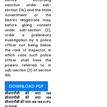
sanction under sub-
section (1A) and the State
Government or the
District Magistrate may,
before giving consent
under sub-section (2),
order a preliminary
investigation by a police
officer not being below
the rank of Inspector, in
which case such police
officer shall have the
powers referred to in
sub-section (3) of section
155.
DOWNLOAD PDF
सीआरपीसी की धारा 196
सीआरपीसी की धारा 196
सीआरपीसी की धारा 196 196 CrPC
in hindi