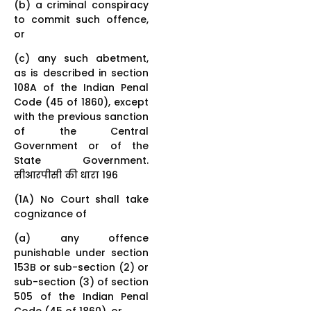
(b) a criminal conspiracy
to commit such offence,
or
(c) any such abetment,
as is described in section
108A of the Indian Penal
Code (45 of 1860), except
with the previous sanction
of the Central
Government or of the
State Government.
सीआरपीसी की धारा 196
(1A) No Court shall take
cognizance of
(a) any offence
punishable under section
153B or sub-section (2) or
sub-section (3) of section
505 of the Indian Penal
Code (45 of 1860), or