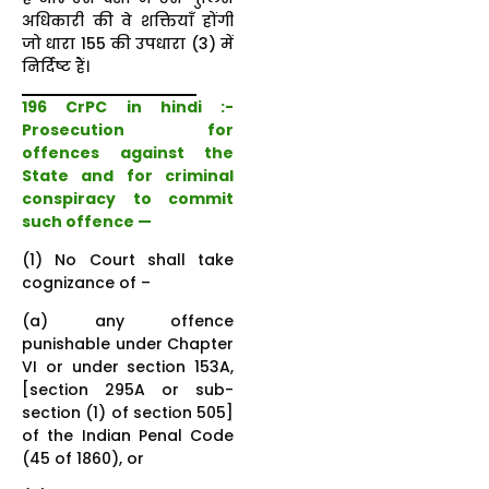
अधिकारी की वे शक्तियाँ होंगी
जो धारा 155 की उपधारा (3) में
निर्दिष्ट हैं।
196 CrPC in hindi :-
Prosecution for
offences against the
State and for criminal
conspiracy to commit
such offence —
(1) No Court shall take
cognizance of –
(a) any offence
punishable under Chapter
VI or under section 153A,
[section 295A or sub-
section (1) of section 505]
of the Indian Penal Code
(45 of 1860), or