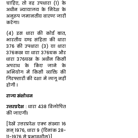
चाहिए, तो वह उपधारा (1) के
अधीन न्यायालय के निदेश के
अनुरूप जमानतीय वारण्ट जारी
करेगा।
(4) इस धारा की कोई बात,
भारतीय दण्ड संहिता की धारा
376 की उपधारा (3) या धारा
376कख या धारा 376घक और
धारा 376घख के अधीन किसी
अपराध के किए जाने के
अभियोग में किसी व्यक्ति की
गिरफ्तारी की दशा में लागू नहीं
होगी ।
राज्य संशोधन
उत्तरप्रदेश
: धारा 438 विलोपित
की जाएगी।
[देखें उत्तरप्रदेश एक्ट संख्या 16
सन् 1976, धारा 9 (दिनांक 28-
11-1976 से प्रभावशील)]