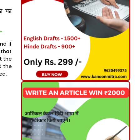
ौर पर
-
nd if
 that
t the
d the
ed.