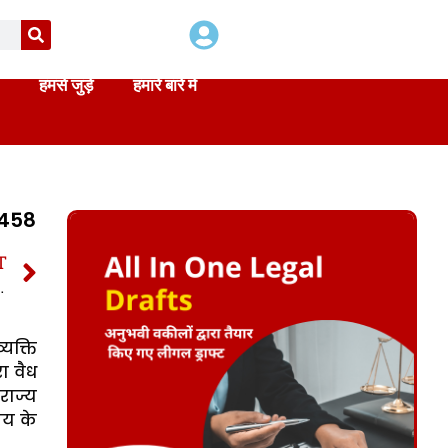
हमसे जुड़े
हमारे बारे में
 458
T
धारा 459 | Section 459 CrPC in hindi
यक्ति
ा वैध
राज्य
रय के