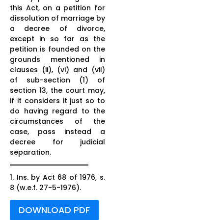
this Act, on a petition for
dissolution of marriage by
a decree of divorce,
except in so far as the
petition is founded on the
grounds mentioned in
clauses (ii), (vi) and (vii)
of sub-section (1) of
section 13, the court may,
if it considers it just so to
do having regard to the
circumstances of the
case, pass instead a
decree for judicial
separation.
1. Ins. by Act 68 of 1976, s.
8 (w.e.f. 27-5-1976).
DOWNLOAD PDF