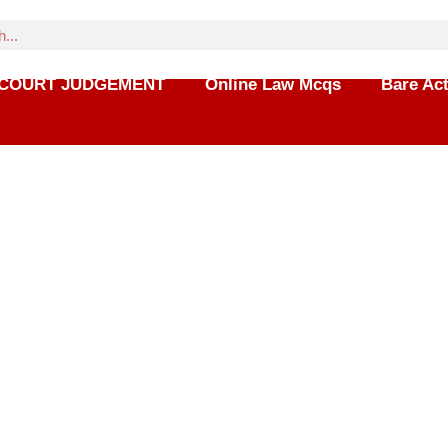
COURT JUDGEMENT
Online Law Mcqs
Bare Ac