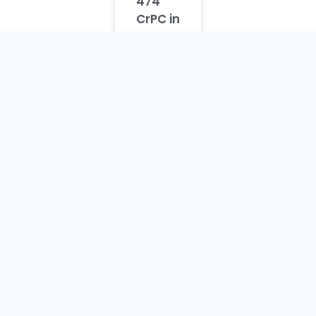
474
CrPC in
hindi
दंड
प्रक्रिया
संहिता
की धारा
473 |
सीआरपीसी
की धारा
473 |
Section
473
CrPC in
hindi