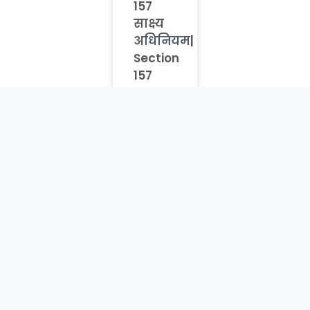
157
साक्ष्य
अधिनियम|
Section
157
Indian
Evidence
Act in
hindi
धारा
156
भारतीय
साक्ष्य
अधिनियम
| धारा
156