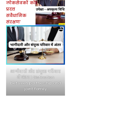
भागीदारी और संयुक्त परिवार
में अंतर | Distinction
between partnership and
joint family