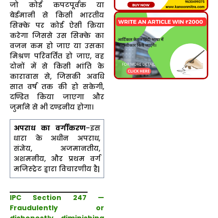
जो कोई कपटपूर्वक या
बेईमानी से किसी भारतीय
सिक्के पर कोई ऐसी क्रिया
करेगा जिससे उस सिक्के का
वजन कम हो जाए या उसका
मिश्रण परिवर्तित हो जाए, वह
दोनों में से किसी भांति के
कारावास से, जिसकी अवधि
सात वर्ष तक की हो सकेगी,
दण्डित किया जाएगा और
जुर्माने से भी दण्डनीय होगा।
अपराध का वर्गीकरण
–इस
धारा के अधीन अपराध,
संज्ञेय, अजमानतीय,
अशमनीय, और प्रथम वर्ग
मजिस्ट्रेट द्वारा विचारणीय है|
IPC Section 247 —
Fraudulently or
dishonestly diminishing