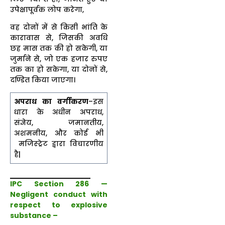
उपेक्षापूर्वक लोप करेगा,
वह दोनों में से किसी भांति के
कारावास से, जिसकी अवधि
छह मास तक की हो सकेगी, या
जुर्माने से, जो एक हजार रुपए
तक का हो सकेगा, या दोनों से,
दण्डित किया जाएगा।
अपराध का वर्गीकरण
–इस
धारा के अधीन अपराध,
संज्ञेय, जमानतीय,
अशमनीय, और कोई भी
मजिस्ट्रेट द्वारा विचारणीय
है|
IPC Section 286 —
Negligent conduct with
respect to explosive
substance –