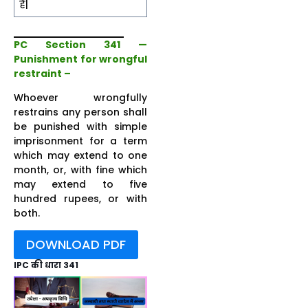
है|
PC Section 341 —
Punishment for wrongful
restraint –
Whoever wrongfully
restrains any person shall
be punished with simple
imprisonment for a term
which may extend to one
month, or, with fine which
may extend to five
hundred rupees, or with
both.
DOWNLOAD PDF
IPC की धारा 341