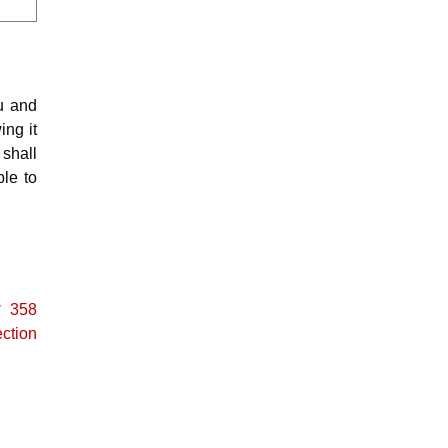
u and
ing it
 shall
le to