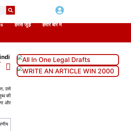
ts
हमसे जुड़े
हमारे बारे में
indi
T
di
ात, उसे
ुब्ध की
एगा और
ारणीय