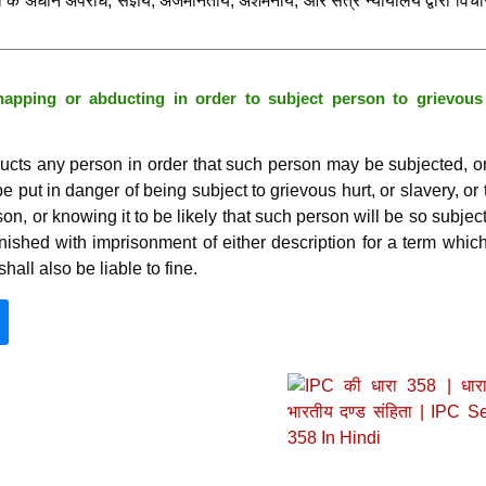
 के अधीन अपराध, संज्ञेय, अजमानतीय, अशमनीय, और सत्र न्यायालय द्वारा विच
apping or abducting in order to subject person to grievous 
cts any person in order that such person may be subjected, o
e put in danger of being subject to grievous hurt, or slavery, or 
son, or knowing it to be likely that such person will be so subjec
nished with imprisonment of either description for a term whi
hall also be liable to fine.