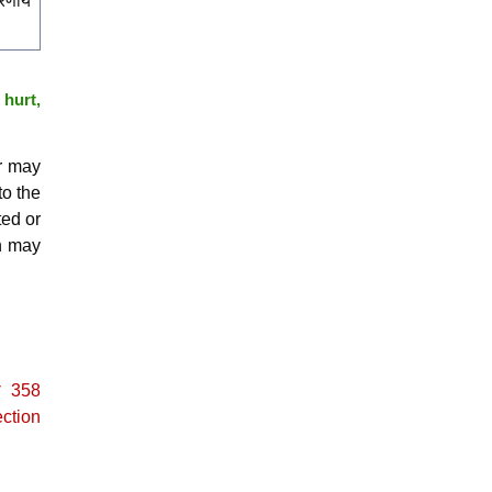
ारणीय
hurt,
r may
to the
ted or
ch may