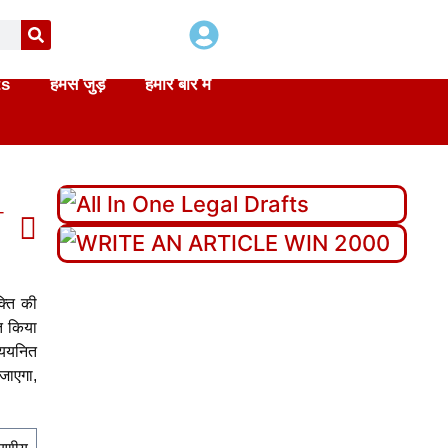
ts
हमसे जुड़े
हमारे बारे में
T
di
्ति की
ित किया
व्ययनित
जाएगा,