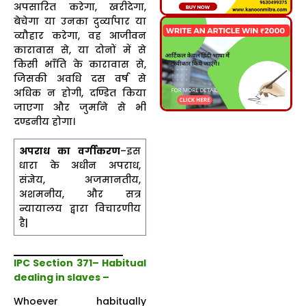
अपसारित करेगा, खरीदेगा,
बेचेगा या उनका दुर्व्यापार या
व्यौहार करेगा, वह आजीवन
कारावास से, या दोनों में से
किसी भाँति के कारावास से,
जिसकी अवधि दस वर्ष से
अधिक न होगी, दण्डित किया
जाएगा और जुर्माने से भी
दण्डनीय होगा।
अपराध का वर्गीकरण
–इस
धारा के अधीन अपराध,
संज्ञेय, अजमानतीय,
अशमनीय, और सत्र
न्यायालय द्वारा विचारणीय
है|
IPC Section 371– Habitual
dealing in slaves –
Whoever habitually