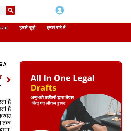
Acts
हमसे जुड़े
हमारे बारे में
76A
T
IPC Section 376AB In Hindi
ता है
ती है
 कठोर
ास तक
होगा,