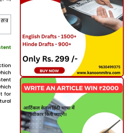
सत्र
stent
ction
which
tent
which
t for
tural