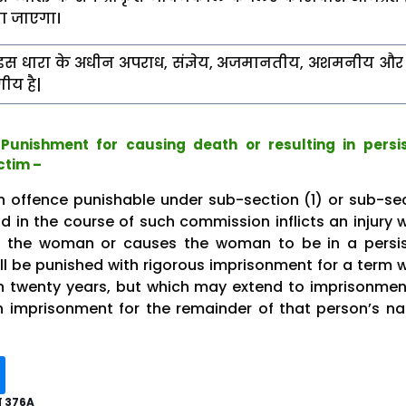
िया जाएगा।
इस धारा के अधीन अपराध, संज्ञेय, अजमानतीय, अशमनीय और 
णीय है|
Punishment for causing death or resulting in persi
ctim –
 offence punishable under sub-section (1) or sub-se
d in the course of such commission inflicts an injury 
f the woman or causes the woman to be in a persis
all be punished with rigorous imprisonment for a term 
an twenty years, but which may extend to imprisonmen
an imprisonment for the remainder of that person’s na
ा 376A